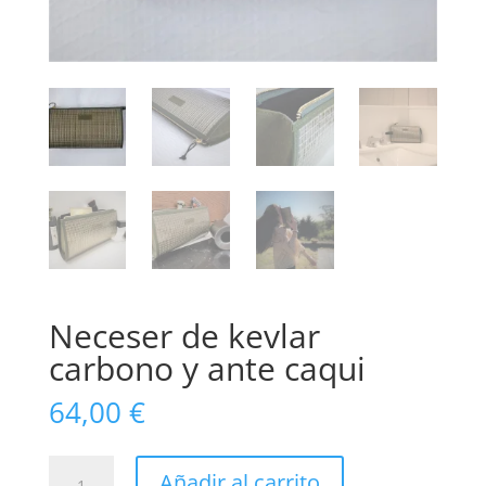
Neceser de kevlar
carbono y ante caqui
64,00
€
Neceser
Añadir al carrito