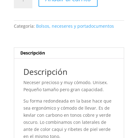
de
kevlar
carbono
y
Categoría:
Bolsos, neceseres y portadocumentos
ante
caqui
cantidad
Descripción
Descripción
Neceser precioso y muy cómodo. Unisex.
Pequeño tamaño pero gran capacidad.
Su forma redondeada en la base hace que
sea ergonómico y cómodo de llevar. Es de
kevlar con carbono en tonos cobre y verde
oscuro. Lo combinamos con laterales de
ante de color caqui y ribetes de piel verde
en el mismo tono.