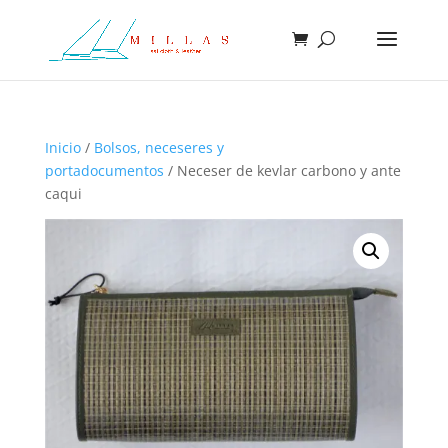
Inicio
/
Bolsos, neceseres y
portadocumentos
/ Neceser de kevlar carbono y ante
caqui